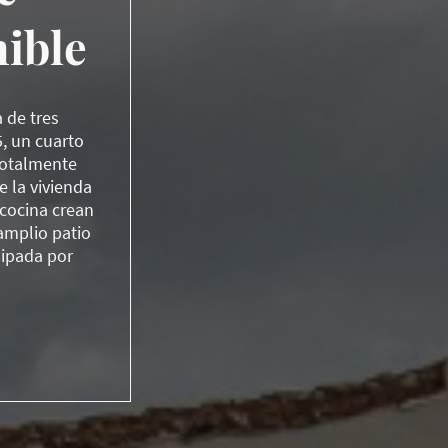
nible
 de tres
, un cuarto
totalmente
 la vivienda
 cocina crean
 amplio patio
uipada por